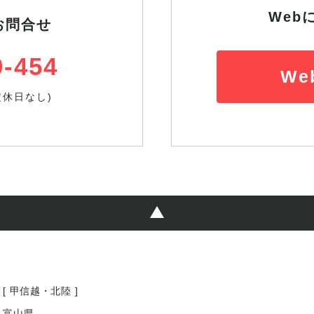
Web
お問合せ
0-454
We
(定休日なし)
[ 甲信越・北陸 ]
富山県