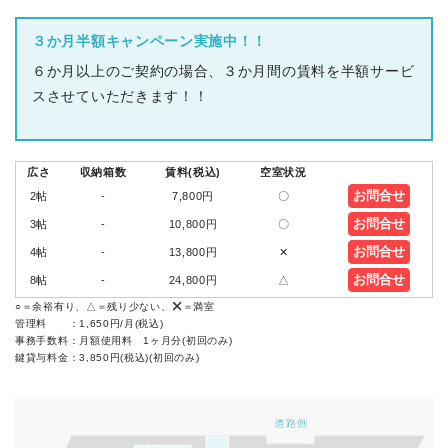
３か月半額キャンペーン実施中！！
６か月以上のご契約の場合、３か月間の賃料を半額サービ
スさせていただきます！！
広さ
収納箱数
賃料(税込)
空室状況
お問合せ
2帖
-
7,800円
〇
お問合せ
3帖
-
10,800円
〇
お問合せ
4帖
-
13,800円
✕
お問合せ
8帖
-
24,800円
△
○＝余裕有り、△＝残り少ない、
＝満室
管理料 ：1,650円/月(税込)
事務手数料：月額使用料 1ヶ月分(初回のみ)
鍵貸与料金：3,850円(税込)(初回のみ)