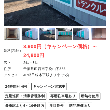
3,900円（キャンペーン価格）～
賃料(税込)
24,800円
広さ
2帖～8帖
住所
千葉県印西市字松山下386
アクセス
JR成田線木下駅より車で5分
24時間利用可
キャンペーン実施中
定期巡回・清潔管理体制
専用駐車場あり
断熱材使用
最寄駅より6～10分以内
注目物件
防犯設備あり